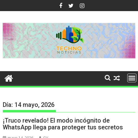
Ir
al
contenido
Día:
14 mayo, 2026
¡Truco revelado! El modo incógnito de
WhatsApp llega para proteger tus secretos
mayo 14, 2026
GV