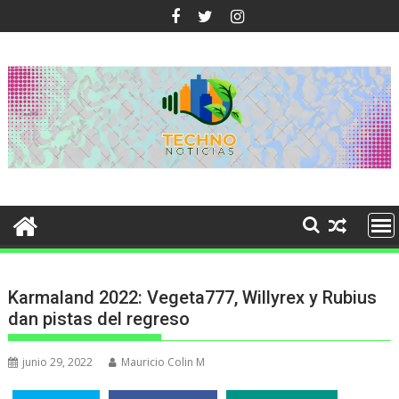
Ir
al
contenido
Karmaland 2022: Vegeta777, Willyrex y Rubius
dan pistas del regreso
junio 29, 2022
Mauricio Colin M