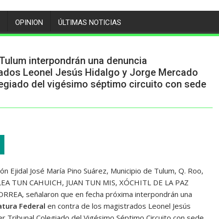
OPINION
ÚLTIMAS NOTICIAS
z Tulum interpondrán una denuncia
trados Leonel Jesús Hidalgo y Jorge Mercado
olegiado del vigésimo séptimo circuito con sede
ión Ejidal José María Pino Suárez, Municipio de Tulum, Q. Roo,
LEA TUN CAHUICH, JUAN TUN MIS, XÓCHITL DE LA PAZ
 señalaron que en fecha próxima interpondrán una
atura Federal
en contra de los magistrados Leonel Jesús
r Tribunal Colegiado del Vigésimo Séptimo Circuito con sede