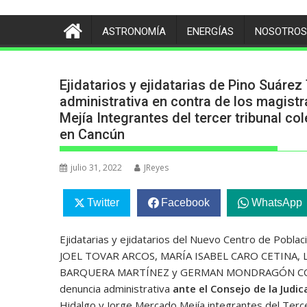
ASTRONOMÍA
ENERGÍAS
NOSOTROS
Ejidatarios y ejidatarias de Pino Suáre
administrativa en contra de los magis
Mejía Integrantes del tercer tribunal c
en Cancún
julio 31, 2022
JReyes
Twitter
Facebook
WhatsApp
Ejidatarias y ejidatarios del Nuevo Centro de Poblac
JOEL TOVAR ARCOS, MARÍA ISABEL CARO CETINA, 
BARQUERA MARTÍNEZ y GERMAN MONDRAGÓN CORREA,
denuncia administrativa
ante el Consejo de la Judic
Hidalgo y Jorge Mercado Mejía integrantes del Terce