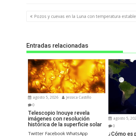
Navegación
Pozos y cuevas en la Luna con temperatura estable
de
entradas
Entradas relacionadas
agosto 5, 2026
Jessica Castillo
0
Telescopio Inouye revela
imágenes con resolución
agosto 5, 20
histórica de la superficie solar
0
Twitter Facebook WhatsApp
¿Cómo es p