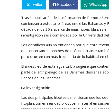
Twitter
Facebook
WhatsApp
Tras la publicación de la información de Remote Sen
comienzan a estudiar el áreas entre las Bahamas y 
década de los 30´s acerca de unas nubes blancas en
investigación será comandada por la Universidad del 
Los científicos aún no entienden por qué este “eve
desconcertantes parches de océano brillante tambié
pero ocurren con más frecuencia de lo habitual en el 
El muestreo de esta agua turbia sugiere que contien
parte del archipiélago de las Bahamas descansa so
Bancos de las Bahamas.
La investigación
Las dos principales hipótesis mencionan que los sedi
fitoplancton en realidad producen material en suspen
utilizaron imágenes satelitales de la NASA para mo