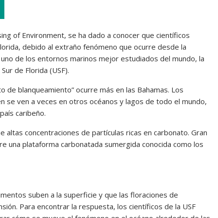
sing of Environment, se ha dado a conocer que científicos
Florida, debido al extraño fenómeno que ocurre desde la
 uno de los entornos marinos mejor estudiados del mundo, la
Sur de Florida (USF).
nto de blanqueamiento” ocurre más en las Bahamas. Los
n se ven a veces en otros océanos y lagos de todo el mundo,
país caribeño.
e altas concentraciones de partículas ricas en carbonato. Gran
bre una plataforma carbonatada sumergida conocida como los
mentos suben a la superficie y que las floraciones de
sión. Para encontrar la respuesta, los científicos de la USF
strar cómo se mueve el fenómeno en el océano alrededor de las