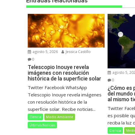
Entradas relacionadas
agosto 5, 2026
Jessica Castillo
0
Telescopio Inouye revela
imágenes con resolución
agosto 5, 20
histórica de la superficie solar
0
Twitter Facebook WhatsApp
¿Cómo es p
del mundo r
Telescopio Inouye revela imágenes
al mismo t
con resolución histórica de la
Twitter Fac
superficie solar. Recibe noticias...
es posible q
Ciencia
Medio Ambiente
reciba la luz d
Últimas Noticias
Ciencia
Medi