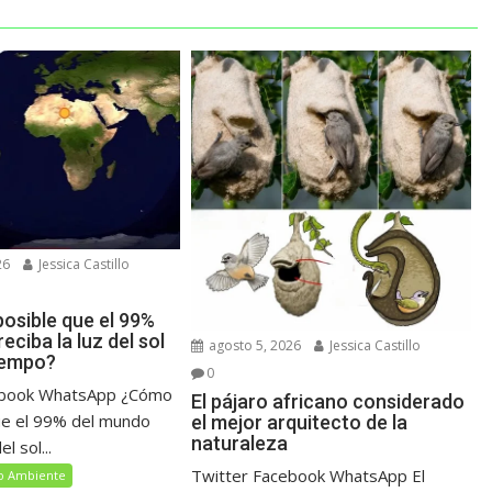
26
Jessica Castillo
osible que el 99%
eciba la luz del sol
agosto 5, 2026
Jessica Castillo
iempo?
0
ebook WhatsApp ¿Cómo
El pájaro africano considerado
ue el 99% del mundo
el mejor arquitecto de la
naturaleza
el sol...
Twitter Facebook WhatsApp El
o Ambiente