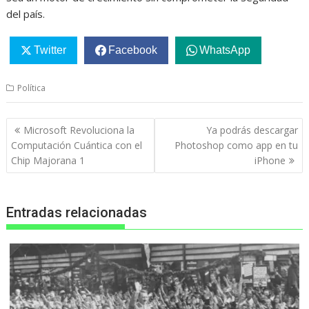
del país.
Twitter
Facebook
WhatsApp
Política
Navegación
Microsoft Revoluciona la
Ya podrás descargar
de
Computación Cuántica con el
Photoshop como app en tu
entradas
Chip Majorana 1
iPhone
Entradas relacionadas