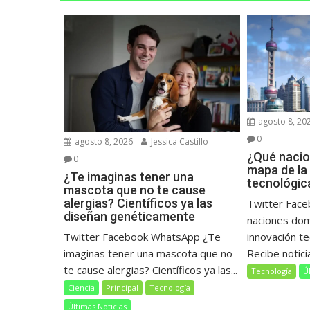
agosto 8, 20
0
agosto 8, 2026
Jessica Castillo
¿Qué nacio
0
mapa de la
¿Te imaginas tener una
tecnológic
mascota que no te cause
alergias? Científicos ya las
Twitter Fac
diseñan genéticamente
naciones dom
Twitter Facebook WhatsApp ¿Te
innovación t
imaginas tener una mascota que no
Recibe noticia
te cause alergias? Científicos ya las...
Tecnología
Ú
Ciencia
Principal
Tecnología
Últimas Noticias