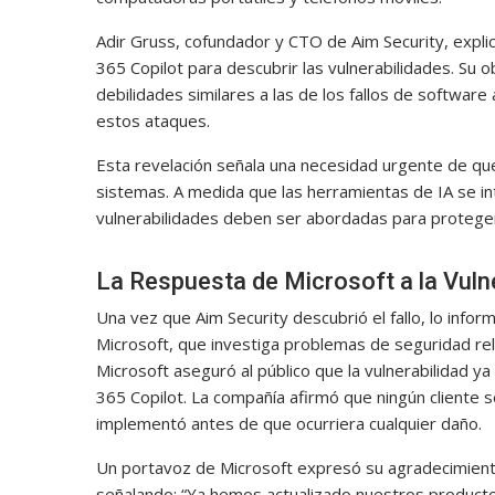
Adir Gruss, cofundador y CTO de Aim Security, expl
365 Copilot para descubrir las vulnerabilidades. Su 
debilidades similares a las de los fallos de softwar
estos ataques.
Esta revelación señala una necesidad urgente de qu
sistemas. A medida que las herramientas de IA se i
vulnerabilidades deben ser abordadas para proteger 
La Respuesta de Microsoft a la Vuln
Una vez que Aim Security descubrió el fallo, lo inf
Microsoft, que investiga problemas de seguridad re
Microsoft aseguró al público que la vulnerabilidad y
365 Copilot. La compañía afirmó que ningún cliente se
implementó antes de que ocurriera cualquier daño.
Un portavoz de Microsoft expresó su agradecimiento
señalando: “Ya hemos actualizado nuestros producto