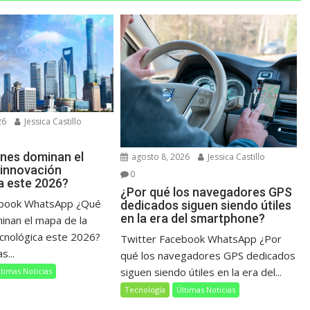
26
Jessica Castillo
nes dominan el
agosto 8, 2026
Jessica Castillo
 innovación
0
a este 2026?
¿Por qué los navegadores GPS
ebook WhatsApp ¿Qué
dedicados siguen siendo útiles
en la era del smartphone?
inan el mapa de la
ecnológica este 2026?
Twitter Facebook WhatsApp ¿Por
s...
qué los navegadores GPS dedicados
siguen siendo útiles en la era del...
ltimas Noticias
Tecnología
Últimas Noticias