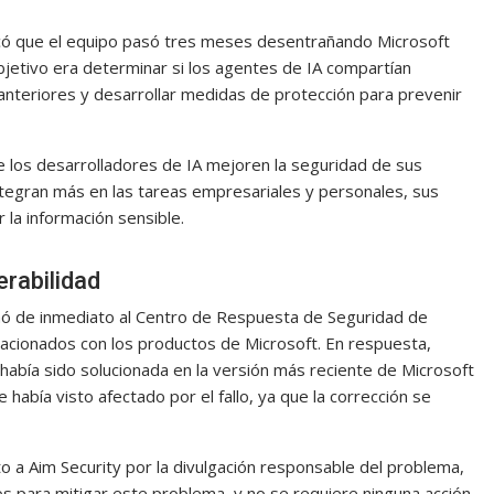
icó que el equipo pasó tres meses desentrañando Microsoft
objetivo era determinar si los agentes de IA compartían
e anteriores y desarrollar medidas de protección para prevenir
e los desarrolladores de IA mejoren la seguridad de sus
ntegran más en las tareas empresariales y personales, sus
la información sensible.
erabilidad
ormó de inmediato al Centro de Respuesta de Seguridad de
lacionados con los productos de Microsoft. En respuesta,
a había sido solucionada en la versión más reciente de Microsoft
 había visto afectado por el fallo, ya que la corrección se
 a Aim Security por la divulgación responsable del problema,
s para mitigar este problema, y no se requiere ninguna acción