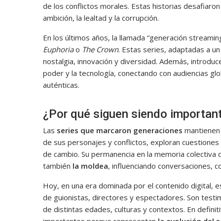
de los conflictos morales. Estas historias desafiaron
ambición, la lealtad y la corrupción.
En los últimos años, la llamada “generación stream
Euphoria
o
The Crown
. Estas series, adaptadas a u
nostalgia, innovación y diversidad. Además, introduc
poder y la tecnología, conectando con audiencias gl
auténticas.
¿Por qué siguen siendo importan
Las
series que marcaron generaciones
mantienen 
de sus personajes y conflictos, exploran cuestiones u
de cambio. Su permanencia en la memoria colectiva de
también
la moldea
, influenciando conversaciones, 
Hoy, en una era dominada por el contenido digital, 
de guionistas, directores y espectadores. Son testi
de distintas edades, culturas y contextos. En defini
importantes porque representan
la evolución del