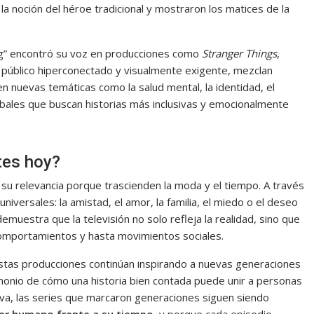
 la noción del héroe tradicional y mostraron los matices de la
ing” encontró su voz en producciones como
Stranger Things
,
n público hiperconectado y visualmente exigente, mezclan
en nuevas temáticas como la salud mental, la identidad, el
obales que buscan historias más inclusivas y emocionalmente
tes hoy?
su relevancia porque trascienden la moda y el tiempo. A través
niversales: la amistad, el amor, la familia, el miedo o el deseo
muestra que la televisión no solo refleja la realidad, sino que
comportamientos y hasta movimientos sociales.
estas producciones continúan inspirando a nuevas generaciones
monio de cómo una historia bien contada puede unir a personas
tiva, las series que marcaron generaciones siguen siendo
 ser humano frente a su tiempo
, y porque cada episodio —