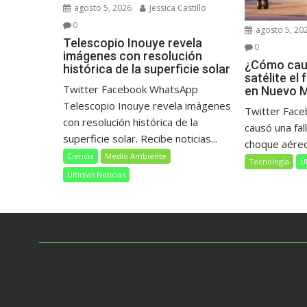
agosto 5, 2026
Jessica Castillo
0
agosto 5, 20
Telescopio Inouye revela
0
imágenes con resolución
¿Cómo caus
histórica de la superficie solar
satélite el
Twitter Facebook WhatsApp
en Nuevo 
Telescopio Inouye revela imágenes
Twitter Fac
con resolución histórica de la
causó una fall
superficie solar. Recibe noticias...
choque aéreo
Ciencia
Medio Ambiente
Tecnología
Ú
Últimas Noticias