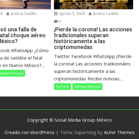
26
Jessica Castillo
agosto 5, 2026
Jessica Castillo
0
ó una falla de
¡Pierde la corona! Las acciones
 fatal choque aéreo
tradicionales superan
México?
históricamente a las
criptomonedas
ebook WhatsApp ¿Cómo
Twitter Facebook WhatsApp ¡Pierde
a de satélite el fatal
la corona! Las acciones tradicionales
 en Nuevo México?...
superan históricamente a las
ltimas Noticias
criptomonedas Recibe noticias...
FinTech
Últimas Noticias
Copyright © Social Media Group México
Creado con WordPress
|
Tema: SuperMag by
Acme Themes