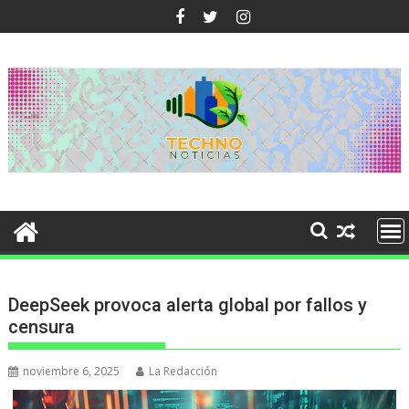
Ir
al
contenido
DeepSeek provoca alerta global por fallos y
censura
noviembre 6, 2025
La Redacción