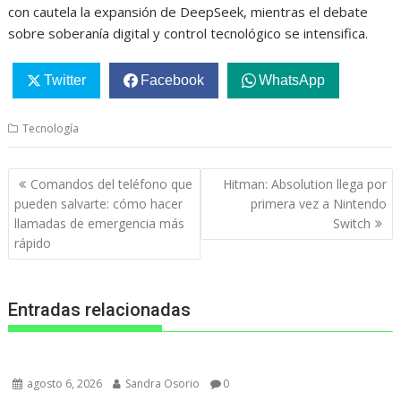
con cautela la expansión de DeepSeek, mientras el debate
sobre soberanía digital y control tecnológico se intensifica.
Twitter
Facebook
WhatsApp
Tecnología
Navegación
Comandos del teléfono que
Hitman: Absolution llega por
de
pueden salvarte: cómo hacer
primera vez a Nintendo
entradas
llamadas de emergencia más
Switch
rápido
Entradas relacionadas
agosto 6, 2026
Sandra Osorio
0