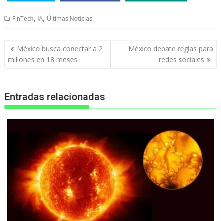
,
,
FinTech
IA
Últimas Noticias
Navegación
México busca conectar a 2
México debate reglas para
de
millones en 18 meses
redes sociales
entradas
Entradas relacionadas