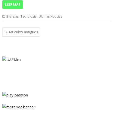
LEER MÁS
,
,
Energías
Tecnología
Últimas Noticias
Navegación
Artículos antiguos
de
entradas