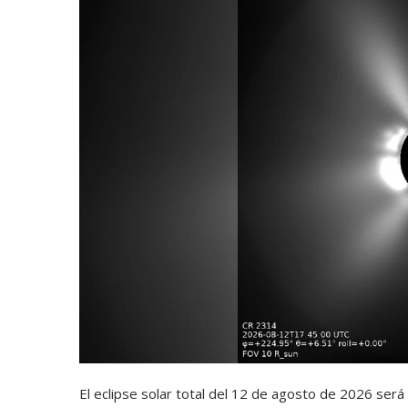
El eclipse solar total del 12 de agosto de 2026 se