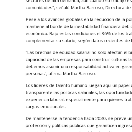
sectores de alta demanda, aun cuando su trabajo es
comunidades”, señaló Martha Barroso, Directora 
Pese a los avances globales en la reducción de la p
mantiene al borde de la inestabilidad financiera debi
económica. Bajo estas condiciones el 36% de los tr
complementar su salario, según datos recientes d
“Las brechas de equidad salarial no solo afectan el bi
capacidad de las empresas para construir culturas l
debemos asumir una responsabilidad activa en garant
personas”, afirma Martha Barroso.
Los líderes de talento humano juegan aquí un papel d
transparente las políticas salariales, las oportunidad
experiencia laboral, especialmente para quienes trab
cargas emocionales.
De mantenerse la tendencia hacia 2030, se prevé u
protección y políticas públicas que garanticen ingr