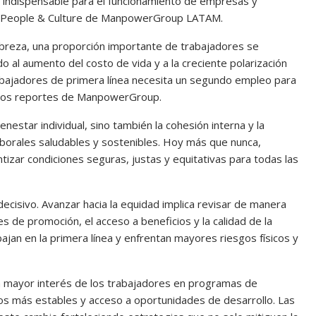
 indispensable para el funcionamiento de empresas y
de People & Culture de ManpowerGroup LATAM.
obreza, una proporción importante de trabajadores se
do al aumento del costo de vida y a la creciente polarización
abajadores de primera línea necesita un segundo empleo para
e los reportes de ManpowerGroup.
enestar individual, sino también la cohesión interna y la
aborales saludables y sostenibles. Hoy más que nunca,
izar condiciones seguras, justas y equitativas para todas las
ecisivo. Avanzar hacia la equidad implica revisar de manera
es de promoción, el acceso a beneficios y la calidad de la
ajan en la primera línea y enfrentan mayores riesgos físicos y
n mayor interés de los trabajadores en programas de
esos más estables y acceso a oportunidades de desarrollo. Las