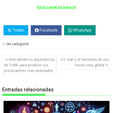
¡Este canal es para ti!
Twitter
Facebook
WhatsApp
Sin categoría
Navegación
Intel admite su dependencia
G7, Irán y el fantasma de una
de
de TSMC para producir sus
nueva crisis global
entradas
procesadores más avanzados
Entradas relacionadas