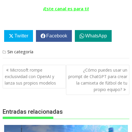
¡Este canal es para ti!
Twitter
Facebook
WhatsApp
Sin categoría
Navegación
Microsoft rompe
¿Cómo puedes usar un
de
exclusividad con OpenAI y
prompt de ChatGPT para crear
entradas
lanza sus propios modelos
la camiseta de fútbol de tu
propio equipo?
Entradas relacionadas