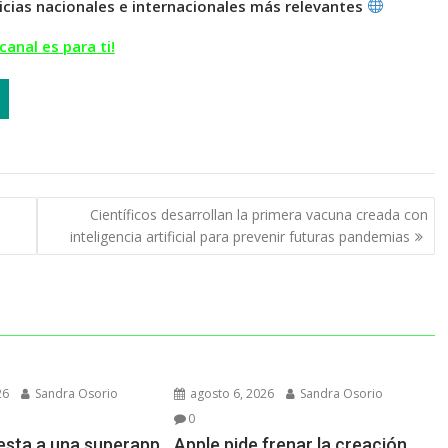
icias nacionales e internacionales más relevantes
canal es para ti!
Científicos desarrollan la primera vacuna creada con
inteligencia artificial para prevenir futuras pandemias
26
Sandra Osorio
agosto 6, 2026
Sandra Osorio
0
esta a una superapp
Apple pide frenar la creación