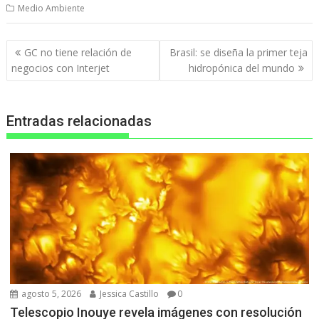
Medio Ambiente
Navegación
GC no tiene relación de
Brasil: se diseña la primer teja
de
negocios con Interjet
hidropónica del mundo
entradas
Entradas relacionadas
agosto 5, 2026
Jessica Castillo
0
Telescopio Inouye revela imágenes con resolución