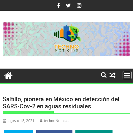
Ir
al
contenido
Saltillo, pionera en México en detección del
SARS-Cov-2 en aguas residuales
agosto 18, 2021
technoNoticias