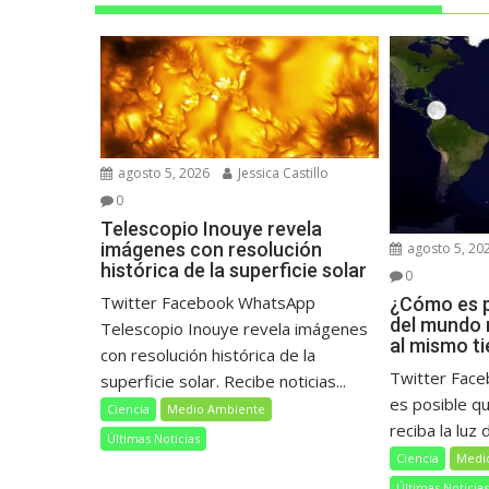
agosto 5, 2026
Jessica Castillo
0
Telescopio Inouye revela
imágenes con resolución
agosto 5, 20
histórica de la superficie solar
0
Twitter Facebook WhatsApp
¿Cómo es p
del mundo r
Telescopio Inouye revela imágenes
al mismo t
con resolución histórica de la
Twitter Fac
superficie solar. Recibe noticias...
es posible q
Ciencia
Medio Ambiente
reciba la luz d
Últimas Noticias
Ciencia
Medi
Últimas Noticia