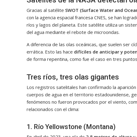
Satélites de la NASA detectan ol
Gracias al satélite
SWOT (Surface Water and Ocea
con la agencia espacial francesa CNES, se han lograd
ríos y lagos del planeta. Este satélite utiliza un s
del agua mediante el rebote de microondas.
A diferencia de las olas oceánicas, que suelen ser cí
errática. Esto las hace
difíciles de anticipar y pot
de forma repentina, como fue el caso en tres punto
Tres ríos, tres olas gigantes
Los registros satelitales han confirmado la aparició
cuerpos de agua en el territorio estadounidense, g
fenómenos no fueron provocados por el viento, com
relacionados con el clima:
1. Río Yellowstone (Montana)
En abril de 2023, una ola de
2,8 metros de altura
y 