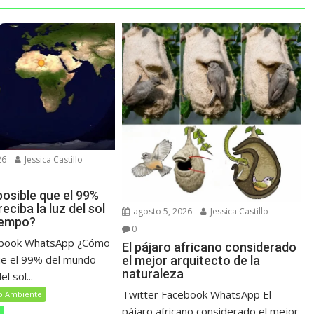
26
Jessica Castillo
osible que el 99%
eciba la luz del sol
agosto 5, 2026
Jessica Castillo
iempo?
0
ebook WhatsApp ¿Cómo
El pájaro africano considerado
ue el 99% del mundo
el mejor arquitecto de la
naturaleza
el sol...
Twitter Facebook WhatsApp El
o Ambiente
pájaro africano considerado el mejor
s