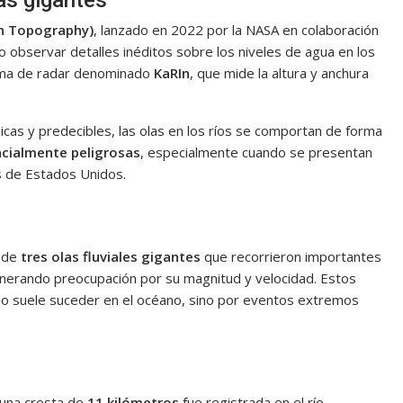
as gigantes
n Topography)
, lanzado en 2022 por la NASA en colaboración
o observar detalles inéditos sobre los niveles de agua en los
istema de radar denominado
KaRIn
, que mide la altura y anchura
clicas y predecibles, las olas en los ríos se comportan de forma
encialmente peligrosas
, especialmente cuando se presentan
s de Estados Unidos.
n de
tres olas fluviales gigantes
que recorrieron importantes
enerando preocupación por su magnitud y velocidad. Estos
o suele suceder en el océano, sino por eventos extremos
una cresta de
11 kilómetros
fue registrada en el río