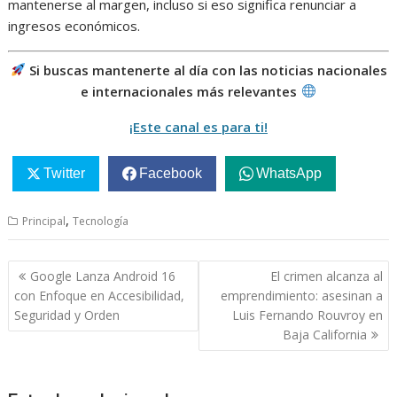
mantenerse al margen, incluso si eso significa renunciar a
ingresos económicos.
Si buscas mantenerte al día con las noticias nacionales
e internacionales más relevantes
¡Este canal es para ti!
Twitter
Facebook
WhatsApp
,
Principal
Tecnología
Navegación
Google Lanza Android 16
El crimen alcanza al
de
con Enfoque en Accesibilidad,
emprendimiento: asesinan a
entradas
Seguridad y Orden
Luis Fernando Rouvroy en
Baja California