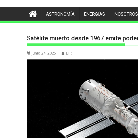
ASTRONOMÍA
ENERGÍAS
NOSOTROS
Satélite muerto desde 1967 emite poder
junio 24, 2025
LFR