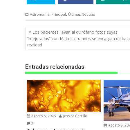
,
,
Astronomía
Principal
Últimas Noticias
Navegación
Los pacientes llevan al quirófano fotos suyas
de
“mejoradas” con IA. Los cirujanos se encargan de hace
entradas
realidad
Entradas relacionadas
agosto 5, 2026
Jessica Castillo
0
agosto 5, 20