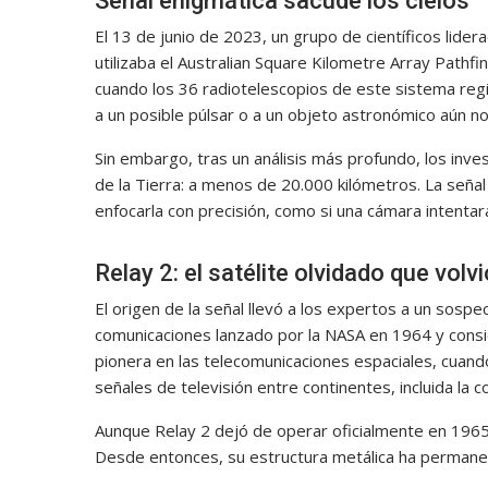
Señal enigmática sacude los cielos
El 13 de junio de 2023, un grupo de científicos lider
utilizaba el Australian Square Kilometre Array Path
cuando los 36 radiotelescopios de este sistema regis
a un posible púlsar o a un objeto astronómico aún no 
Sin embargo, tras un análisis más profundo, los inv
de la Tierra: a menos de 20.000 kilómetros. La seña
enfocarla con precisión, como si una cámara intenta
Relay 2: el satélite olvidado que volvi
El origen de la señal llevó a los expertos a un sosp
comunicaciones lanzado por la NASA en 1964 y consi
pionera en las telecomunicaciones espaciales, cuando
señales de televisión entre continentes, incluida la 
Aunque Relay 2 dejó de operar oficialmente en 196
Desde entonces, su estructura metálica ha permaneci