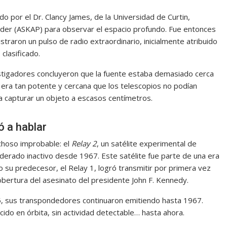
ado por el Dr. Clancy James, de la Universidad de Curtin,
finder (ASKAP) para observar el espacio profundo. Fue entonces
traron un pulso de radio extraordinario, inicialmente atribuido
clasificado.
estigadores concluyeron que la fuente estaba demasiado cerca
l era tan potente y cercana que los telescopios no podían
ra capturar un objeto a escasos centímetros.
ó a hablar
echoso improbable: el
Relay 2
, un satélite experimental de
derado inactivo desde 1967. Este satélite fue parte de una era
 su predecesor, el Relay 1, logró transmitir por primera vez
cobertura del asesinato del presidente John F. Kennedy.
5, sus transpondedores continuaron emitiendo hasta 1967.
do en órbita, sin actividad detectable… hasta ahora.