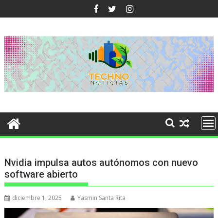
Ir
al
contenido
Nvidia impulsa autos autónomos con nuevo
software abierto
diciembre 1, 2025
Yasmin Santa Rita