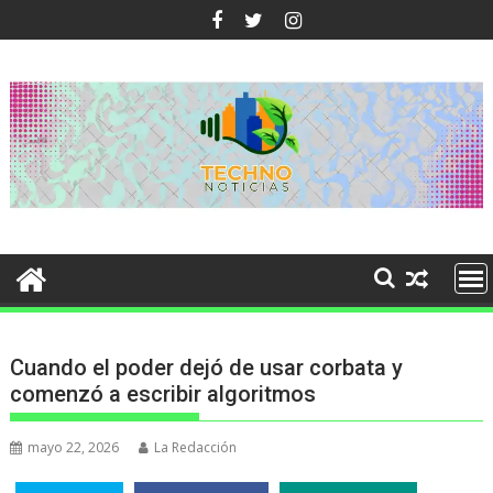
Ir
al
contenido
Cuando el poder dejó de usar corbata y
comenzó a escribir algoritmos
mayo 22, 2026
La Redacción