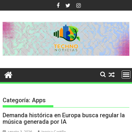
Ir
al
contenido
Categoría:
Apps
Demanda histórica en Europa busca regular la
música generada por IA
agosto 3, 2026
Jessica Castillo