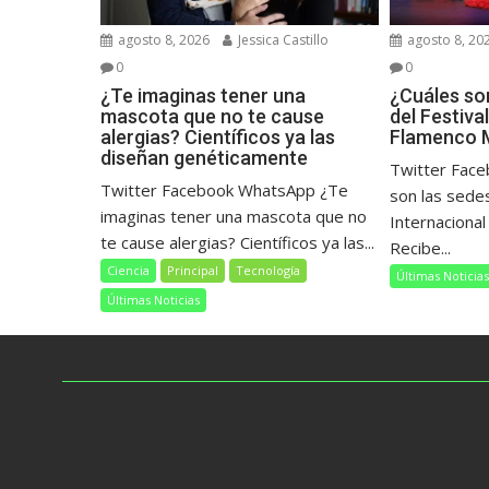
agosto 8, 2026
Jessica Castillo
agosto 8, 20
0
0
¿Te imaginas tener una
¿Cuáles so
mascota que no te cause
del Festiva
alergias? Científicos ya las
Flamenco 
diseñan genéticamente
Twitter Fac
Twitter Facebook WhatsApp ¿Te
son las sedes
imaginas tener una mascota que no
Internaciona
te cause alergias? Científicos ya las...
Recibe...
Ciencia
Principal
Tecnología
Últimas Noticia
Últimas Noticias