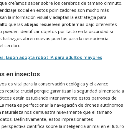
 que creíamos saber sobre los cerebros de tamaño diminuto.
rendizaje social en estos polinizadores son mucho más
n la información visual y adaptan la estrategia para
saltó que las
abejas resuelven problemas
bajo diferentes
o pueden identificar objetos por tacto en la oscuridad si
os hallazgos abren nuevas puertas para la neurociencia
el cerebro.
s: Japón adopta robot IA para adultos mayores
as en insectos
 es vital para la conservación ecológica y el avance
s resulta crucial porque garantizan la seguridad alimentaria a
obóticos están estudiando intensamente estos patrones de
La meta es perfeccionar la navegación de drones autónomos
 La naturaleza nos demuestra nuevamente que el tamaño
 datos. Definitivamente, estos impresionantes
rspectiva científica sobre la inteligencia animal en el futuro