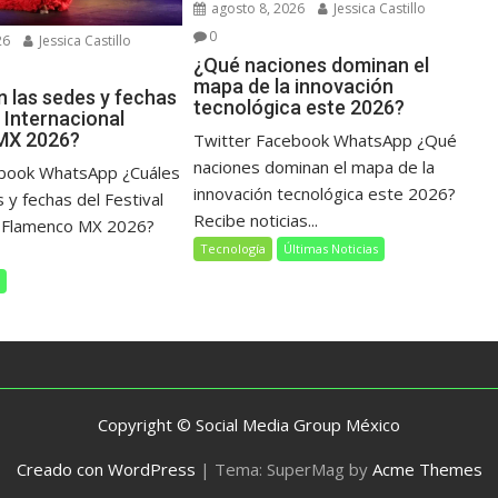
agosto 8, 2026
Jessica Castillo
0
26
Jessica Castillo
¿Qué naciones dominan el
mapa de la innovación
n las sedes y fechas
tecnológica este 2026?
l Internacional
MX 2026?
Twitter Facebook WhatsApp ¿Qué
naciones dominan el mapa de la
ebook WhatsApp ¿Cuáles
innovación tecnológica este 2026?
 y fechas del Festival
Recibe noticias...
l Flamenco MX 2026?
Tecnología
Últimas Noticias
s
Copyright © Social Media Group México
Creado con WordPress
|
Tema: SuperMag by
Acme Themes