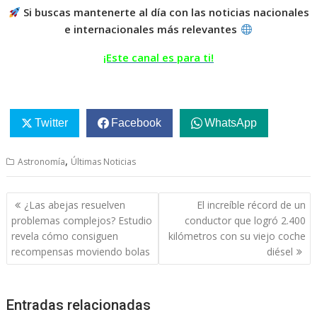
Si buscas mantenerte al día con las noticias nacionales
e internacionales más relevantes
¡Este canal es para ti!
Twitter
Facebook
WhatsApp
,
Astronomía
Últimas Noticias
Navegación
¿Las abejas resuelven
El increíble récord de un
de
problemas complejos? Estudio
conductor que logró 2.400
entradas
revela cómo consiguen
kilómetros con su viejo coche
recompensas moviendo bolas
diésel
Entradas relacionadas