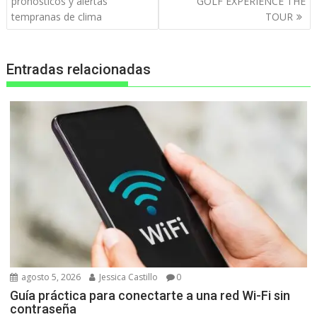
entradas
pronósticos y alertas
GOLF EXPERIENCE THE
tempranas de clima
TOUR
Entradas relacionadas
agosto 5, 2026
Jessica Castillo
0
Guía práctica para conectarte a una red Wi-Fi sin
contraseña