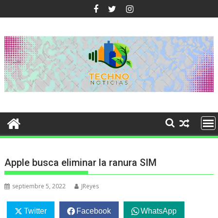
Ir
al
contenido
Apple busca eliminar la ranura SIM
septiembre 5, 2022
JReyes
Twitter
Facebook
WhatsApp