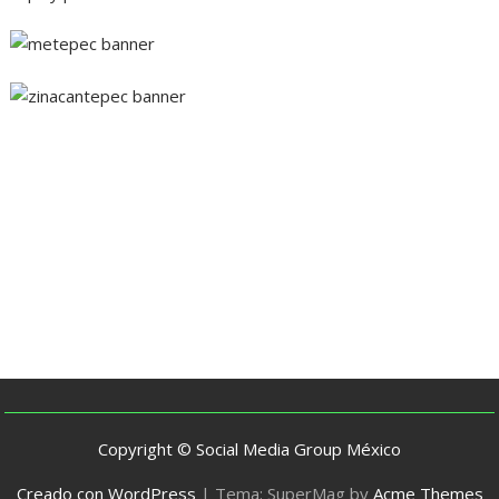
Copyright © Social Media Group México
Creado con WordPress
|
Tema: SuperMag by
Acme Themes