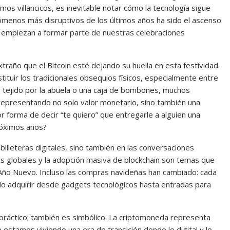
os villancicos, es inevitable notar cómo la tecnología sigue
ómenos más disruptivos de los últimos años ha sido el ascenso
o empiezan a formar parte de nuestras celebraciones
traño que el Bitcoin esté dejando su huella en esta festividad.
ituir los tradicionales obsequios físicos, especialmente entre
r tejido por la abuela o una caja de bombones, muchos
, representando no solo valor monetario, sino también una
r forma de decir “te quiero” que entregarle a alguien una
róximos años?
billeteras digitales, sino también en las conversaciones
ones globales y la adopción masiva de blockchain son temas que
 Año Nuevo. Incluso las compras navideñas han cambiado: cada
o adquirir desde gadgets tecnológicos hasta entradas para
o práctico; también es simbólico. La criptomoneda representa
e estamos viviendo una era de transición donde lo digital y lo