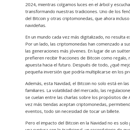
2024, mientras colgamos luces en el árbol y escucham
transformando nuestras tradiciones. Uno de los fen
del Bitcoin y otras criptomonedas, que ahora inclus
navideñas.
En un mundo cada vez más digitalizado, no resulta ex
Por un lado, las criptomonedas han comenzado a sust
las generaciones más jóvenes. En lugar de un suéte
prefieren recibir fracciones de Bitcoin como regalo
apuesta hacia el futuro. Después de todo, ¿qué mejo
pequeña inversión que podría multiplicarse en los p
Además, esta Navidad, el Bitcoin no solo está en las 
familiares. La volatilidad del mercado, las regulaci
se cuelan entre las charlas sobre los propósitos de
vez más tiendas aceptan criptomonedas, permitiend
eventos, todo sin necesidad de tocar un billete.
Pero el impacto del Bitcoin en la Navidad no es sol
una ruptura con lo tradicional, un recordatorio de qu