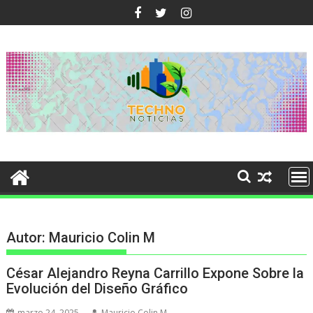
Ir
al
contenido
Autor:
Mauricio Colin M
César Alejandro Reyna Carrillo Expone Sobre la
Evolución del Diseño Gráfico
marzo 24, 2025
Mauricio Colin M